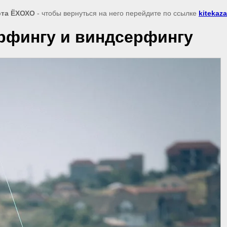
рта ЁХОХО
- чтобы вернуться на него перейдите по ссылке
kitekaza
рфингу и виндсерфингу