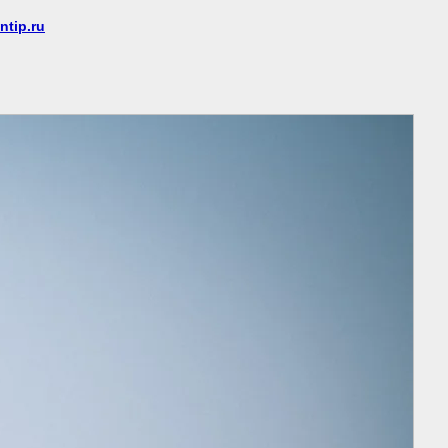
ntip.ru