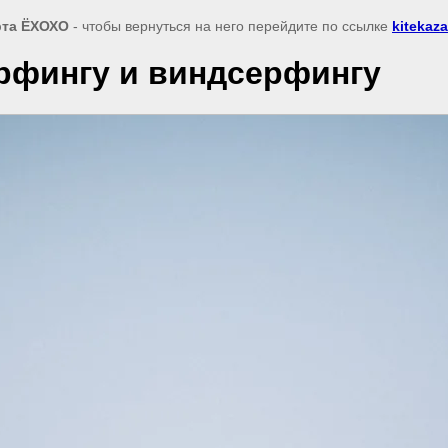
рта ЁХОХО
- чтобы вернуться на него перейдите по ссылке
kitekaza
рфингу и виндсерфингу